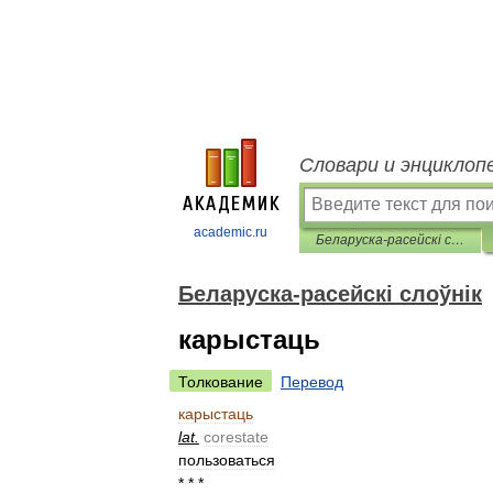
Словари и энциклоп
academic.ru
Беларуска-расейскі слоўнік
Беларуска-расейскі слоўнік
карыстаць
Толкование
Перевод
карыстаць
lat
.
corestate
пользоваться
* * *