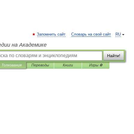
Запомнить сайт
Словарь на свой сайт
RU
едии на Академике
Найти!
Толкования
Переводы
Книги
Игры ⚽