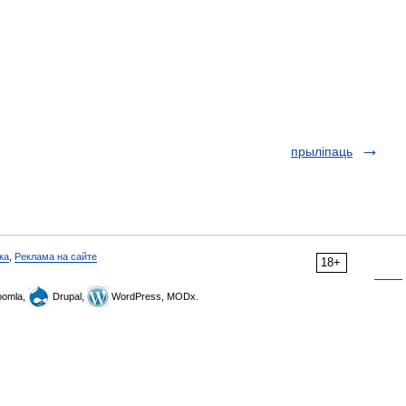
прыліпаць
ка
,
Реклама на сайте
18+
omla,
Drupal,
WordPress, MODx.