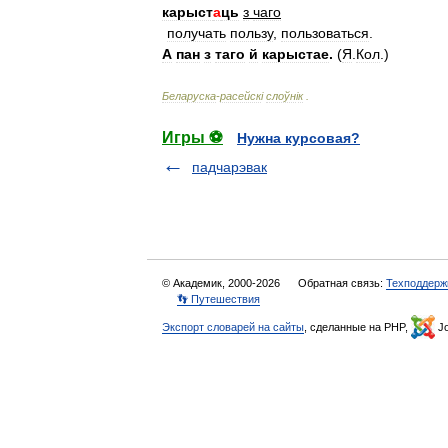
карыст
а
ць
з
чаго
получать
пользу
,
пользоваться
.
А
пан
з
таго
й
карыстае
.
(
Я
.
Кол
.)
Беларуска
-
расейск
і
слоўн
і
к
.
Игры ⚽
Нужна курсовая?
падчарэвак
© Академик, 2000-2026
Обратная связь:
Техподдерж
👣 Путешествия
Экспорт словарей на сайты
, сделанные на PHP,
Jo